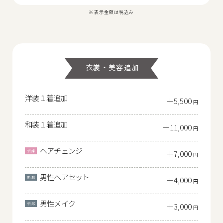
表示金額は税込み
衣裳・美容追加
洋装１着追加
＋5,500
円
和装１着追加
＋11,000
円
ヘアチェンジ
＋7,000
円
男性ヘアセット
＋4,000
円
男性メイク
＋3,000
円