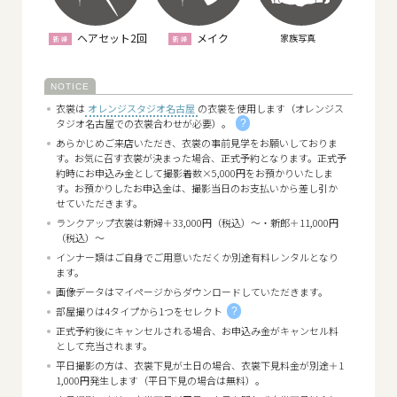
ヘアセット2回
メイク
家族写真
衣裳は
オレンジスタジオ名古屋
の衣裳を使用します（オレンジス
タジオ名古屋での衣裳合わせが必要）。
?
あらかじめご来店いただき、衣裳の事前見学をお願いしておりま
す。お気に召す衣裳が決まった場合、正式予約となります。正式予
約時にお申込み金として撮影着数×5,000円をお預かりいたしま
す。お預かりしたお申込金は、撮影当日のお支払いから差し引か
せていただきます。
ランクアップ衣裳は新婦＋33,000円（税込）～・新郎＋11,000円
（税込）～
インナー類はご自身でご用意いただくか別途有料レンタルとなり
ます。
画像データはマイページからダウンロードしていただきます。
部屋撮りは4タイプから1つをセレクト
?
正式予約後にキャンセルされる場合、お申込み金がキャンセル料
として充当されます。
平日撮影の方は、衣裳下見が土日の場合、衣裳下見料金が別途＋1
1,000円発生します（平日下見の場合は無料）。