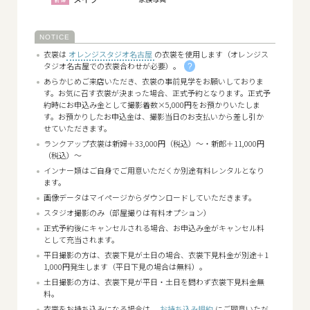
衣裳は
オレンジスタジオ名古屋
の衣裳を使用します（オレンジス
タジオ名古屋での衣裳合わせが必要）。
?
あらかじめご来店いただき、衣裳の事前見学をお願いしておりま
す。お気に召す衣裳が決まった場合、正式予約となります。正式予
約時にお申込み金として撮影着数×5,000円をお預かりいたしま
す。お預かりしたお申込金は、撮影当日のお支払いから差し引か
せていただきます。
ランクアップ衣裳は新婦＋33,000円（税込）～・新郎＋11,000円
（税込）～
インナー類はご自身でご用意いただくか別途有料レンタルとなり
ます。
画像データはマイページからダウンロードしていただきます。
スタジオ撮影のみ（部屋撮りは有料オプション）
正式予約後にキャンセルされる場合、お申込み金がキャンセル料
として充当されます。
平日撮影の方は、衣裳下見が土日の場合、衣裳下見料金が別途＋1
1,000円発生します（平日下見の場合は無料）。
土日撮影の方は、衣裳下見が平日・土日を問わず衣裳下見料金無
料。
衣裳をお持ち込みになる場合は、
お持ち込み規約
にご同意いただ