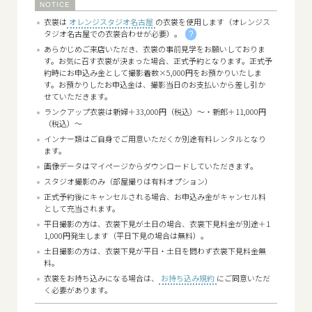
衣裳は
オレンジスタジオ名古屋
の衣裳を使用します（オレンジス
タジオ名古屋での衣裳合わせが必要）。
?
あらかじめご来店いただき、衣裳の事前見学をお願いしておりま
す。お気に召す衣裳が決まった場合、正式予約となります。正式予
約時にお申込み金として撮影着数×5,000円をお預かりいたしま
す。お預かりしたお申込金は、撮影当日のお支払いから差し引か
せていただきます。
ランクアップ衣裳は新婦＋33,000円（税込）～・新郎＋11,000円
（税込）～
インナー類はご自身でご用意いただくか別途有料レンタルとなり
ます。
画像データはマイページからダウンロードしていただきます。
スタジオ撮影のみ（部屋撮りは有料オプション）
正式予約後にキャンセルされる場合、お申込み金がキャンセル料
として充当されます。
平日撮影の方は、衣裳下見が土日の場合、衣裳下見料金が別途＋1
1,000円発生します（平日下見の場合は無料）。
土日撮影の方は、衣裳下見が平日・土日を問わず衣裳下見料金無
料。
衣裳をお持ち込みになる場合は、
お持ち込み規約
にご同意いただ
く必要があります。