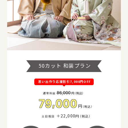
50カット 和装プラン
思い出作り応援割引7,000円OFF
86,000
通常料金
円
（税込
）
,
79
000
円
（
税込
）
＋22,000
円
（税込
）