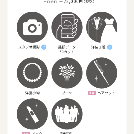
＋22,000
円
（税込
）
スタジオ撮影
撮影データ
洋装１着
?
?
50カット
洋装小物
ブーケ
ヘアセット
メイク
家族写真