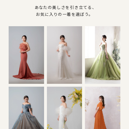
撮影は1着につき約1時間程度。お部屋の追加
STEP4
あなたの美しさを引き立てる、
がある場合、その分の時間が必要となります。
お気に入りの一着を選ぼう。
IS
キーリング
会話しながら楽しく撮影しましょう。
フチなしアクリ
世界に一つだけオリジナルキ
お会計
ラリス”。ジョイ
グ。大切な人との思い出を身
お会計は現金・クレジットカード・paypayに
STEP5
意。
じよう。両面で２カット使用
て承ります。トータルの店舗滞在時間は衣裳１
9,800
着で４時間、２着で６時間、３着で７時間程度
54mm×85mm
円
（税込
1個
が目安となります。
9,800
54mm×85mm
円
（税込
2個
16,500
円
（税込
データの受け取り
18,900
円
（税込
撮影データはマイページからダウンロードして
STEP6
いただきます。撮影から1～2週間程度でダウン
ロード可能になります。