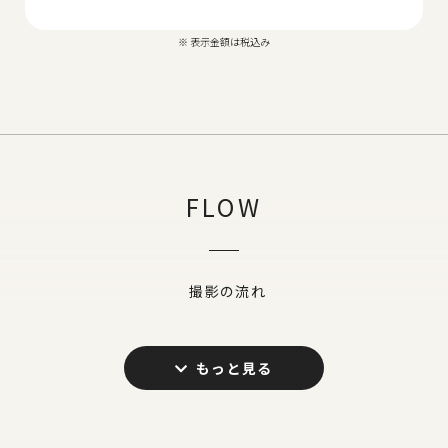
表示金額は税込み
FLOW
撮影の流れ
スタジオ見学・ご相談
まずは、スタジオ見学にお越し下さい。ご希望
STEP1
の撮影内容・ご予算・日程をお伺いして、最適
なプランをご提案します。