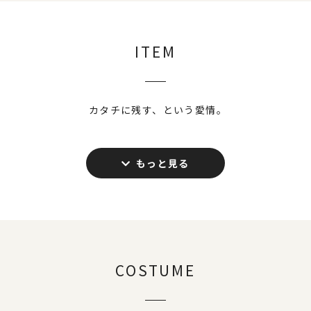
衣裳フィッティング
あらかじめご来店いただき、衣裳の事前見学を
STEP2
お願いしております。衣裳合わせは
オレンジ
ITEM
スタジオ名古屋
にて行います。お気に召す衣
裳が決まった場合、正式予約となります。正式
予約時にお申込み金として撮影着数×5,000円
カタチに残す、という愛情。
をお預かりいたします。お預かりしたお申込金
は、撮影当日のお支払いから差し引かせていた
だきます。混雑することもあるので、衣裳合わ
せは撮影日1ヶ月前までに衣裳合わせを済まさ
れることをお勧めします。所要時間は２時間程
度となります。
撮影当日 カウンセリング・美容
ヘアメイクや撮影に関するご希望をお聞かせ下
STEP3
さい。衣裳はオレンジスタジオ名古屋からフォ
COSTUME
ルクに送付されております。
撮影