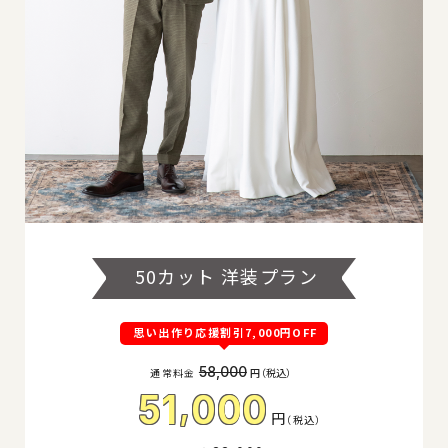
50カット 洋装プラン
思い出作り応援割引7,000円OFF
58,000
通常料金
円
（税込
）
,
51
000
円
（
税込
）