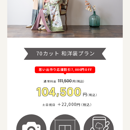
70カット 和洋装プラン
思い出作り応援割引7,000円OFF
111,500
通常料金
円
（税込
）
,
104
500
円
（
税込
）
＋22,000
円
（税込
）