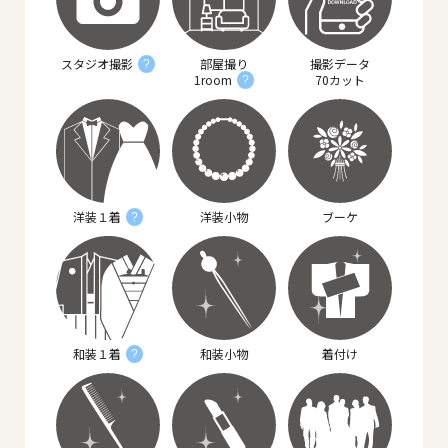
スタジオ撮影
部屋撮り
撮影データ
?
1room
70カット
?
洋装１着
洋装小物
ブーケ
?
和装１着
和装小物
着付け
?