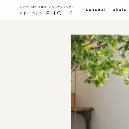
名古屋守山区 写真館「スタジオフォルク」
concept
photo
七五三
七五三
成人式・卒業袴
お子様和装
赤ち
グループ・家族写真
プロフィール・証明写真