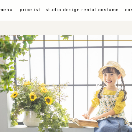
 menu
pricelist
studio design
rental costume
co
ゃん
お子様洋装
七五三
お子様
小学生卒業袴
赤ちゃん
入園入学・卒園卒業・
宮参り（祝い着
成人式 振袖
宮参り・百日祝い・1歳誕生日
プロフィール・誕生日
ウェディング
ソロウェディング
シニアフォト