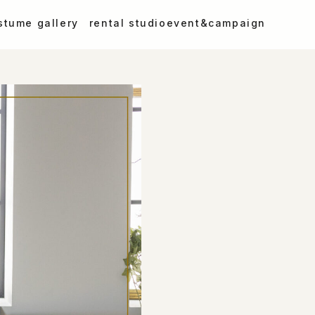
stume gallery
rental studio
event&campaign
小学校卒業袴
）
ハーフ成人式・十三参り
卒業袴
カラードレス
マタニティ